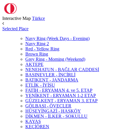
Interactive Map
Türkçe
Selected Place
Navy Ring (Week Days - Evening)
Navy Ring 2
Red - Yellow Ring
Brown Ring
Grey Ring - Morning (Weekend)
AKTEPE
NENEHATUN - BAĞLAR CADDESİ
BASINEVLER - İNCİRLİ
BATIKENT - JANDARMA
ETLİK - İYİSU
FATİH - ERYAMAN 4. ve 5. ETAP
YENİKENT - ERYAMAN 1-2 ETAP
GÜZELKENT - ERYAMAN 3. ETAP
GÖLBAŞI - ÖVEÇLER
HÜSEYİNGAZİ - HASKÖY
DİKMEN - İLKER - SOKULLU
KAYAŞ
KEÇİÖREN