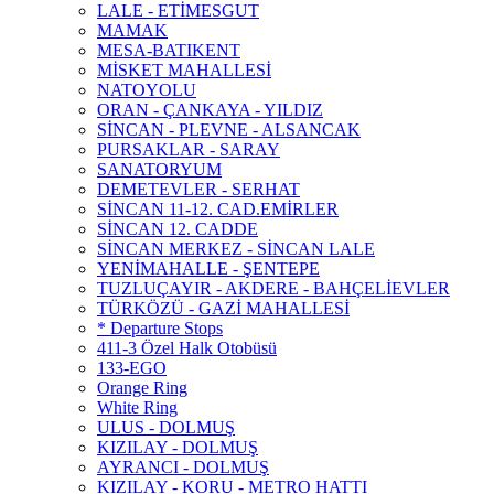
LALE - ETİMESGUT
MAMAK
MESA-BATIKENT
MİSKET MAHALLESİ
NATOYOLU
ORAN - ÇANKAYA - YILDIZ
SİNCAN - PLEVNE - ALSANCAK
PURSAKLAR - SARAY
SANATORYUM
DEMETEVLER - SERHAT
SİNCAN 11-12. CAD.EMİRLER
SİNCAN 12. CADDE
SİNCAN MERKEZ - SİNCAN LALE
YENİMAHALLE - ŞENTEPE
TUZLUÇAYIR - AKDERE - BAHÇELİEVLER
TÜRKÖZÜ - GAZİ MAHALLESİ
* Departure Stops
411-3 Özel Halk Otobüsü
133-EGO
Orange Ring
White Ring
ULUS - DOLMUŞ
KIZILAY - DOLMUŞ
AYRANCI - DOLMUŞ
KIZILAY - KORU - METRO HATTI