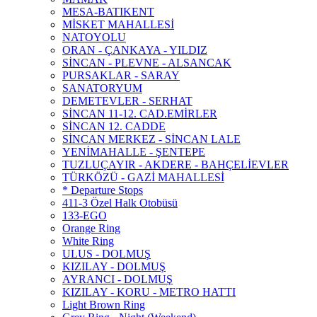
MESA-BATIKENT
MİSKET MAHALLESİ
NATOYOLU
ORAN - ÇANKAYA - YILDIZ
SİNCAN - PLEVNE - ALSANCAK
PURSAKLAR - SARAY
SANATORYUM
DEMETEVLER - SERHAT
SİNCAN 11-12. CAD.EMİRLER
SİNCAN 12. CADDE
SİNCAN MERKEZ - SİNCAN LALE
YENİMAHALLE - ŞENTEPE
TUZLUÇAYIR - AKDERE - BAHÇELİEVLER
TÜRKÖZÜ - GAZİ MAHALLESİ
* Departure Stops
411-3 Özel Halk Otobüsü
133-EGO
Orange Ring
White Ring
ULUS - DOLMUŞ
KIZILAY - DOLMUŞ
AYRANCI - DOLMUŞ
KIZILAY - KORU - METRO HATTI
Light Brown Ring