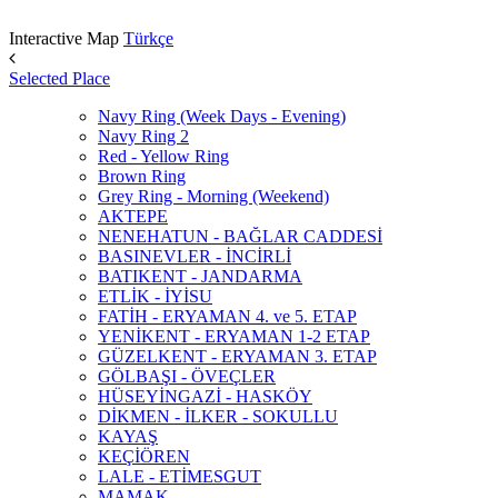
Interactive Map
Türkçe
Selected Place
Navy Ring (Week Days - Evening)
Navy Ring 2
Red - Yellow Ring
Brown Ring
Grey Ring - Morning (Weekend)
AKTEPE
NENEHATUN - BAĞLAR CADDESİ
BASINEVLER - İNCİRLİ
BATIKENT - JANDARMA
ETLİK - İYİSU
FATİH - ERYAMAN 4. ve 5. ETAP
YENİKENT - ERYAMAN 1-2 ETAP
GÜZELKENT - ERYAMAN 3. ETAP
GÖLBAŞI - ÖVEÇLER
HÜSEYİNGAZİ - HASKÖY
DİKMEN - İLKER - SOKULLU
KAYAŞ
KEÇİÖREN
LALE - ETİMESGUT
MAMAK