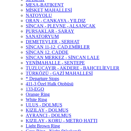
MESA-BATIKENT
MİSKET MAHALLESİ
NATOYOLU
ORAN - ÇANKAYA - YILDIZ
SİNCAN - PLEVNE - ALSANCAK
PURSAKLAR - SARAY
SANATORYUM
DEMETEVLER - SERHAT
SİNCAN 11-12. CAD.EMİRLER
SİNCAN 12. CADDE
SİNCAN MERKEZ - SİNCAN LALE
YENİMAHALLE - ŞENTEPE
TUZLUÇAYIR - AKDERE - BAHÇELİEVLER
TÜRKÖZÜ - GAZİ MAHALLESİ
* Departure Stops
411-3 Özel Halk Otobüsü
133-EGO
Orange Ring
White Ring
ULUS - DOLMUŞ
KIZILAY - DOLMUŞ
AYRANCI - DOLMUŞ
KIZILAY - KORU - METRO HATTI
Light Brown Ring