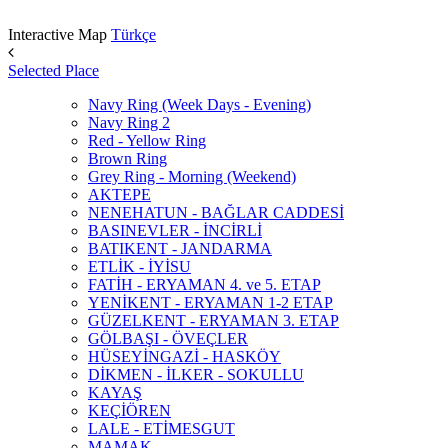
Interactive Map
Türkçe
Selected Place
Navy Ring (Week Days - Evening)
Navy Ring 2
Red - Yellow Ring
Brown Ring
Grey Ring - Morning (Weekend)
AKTEPE
NENEHATUN - BAĞLAR CADDESİ
BASINEVLER - İNCİRLİ
BATIKENT - JANDARMA
ETLİK - İYİSU
FATİH - ERYAMAN 4. ve 5. ETAP
YENİKENT - ERYAMAN 1-2 ETAP
GÜZELKENT - ERYAMAN 3. ETAP
GÖLBAŞI - ÖVEÇLER
HÜSEYİNGAZİ - HASKÖY
DİKMEN - İLKER - SOKULLU
KAYAŞ
KEÇİÖREN
LALE - ETİMESGUT
MAMAK